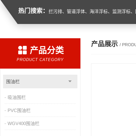
热门搜索：
拦污排、管道浮体、海洋浮标、监测浮标、
产品展示
/ PROD
产品分类
PRODUCT CATEGORY
围油栏
吸油围栏
PVC围油栏
WGV400围油栏