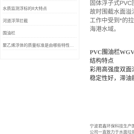
固体浮子式PV
水质监测浮标的8大特点
故时围截水面溢
工作中受到*的
河道浮萍拦截
海港水域。
围油栏
聚乙烯浮体的质量标准是由哪些特性来衡量的？
PVC围油栏WGV
结构特点
彩用高强度双面
稳定性好，滞油
宁波君鑫环保科技生产围油栏
公司一直致力于水面垃