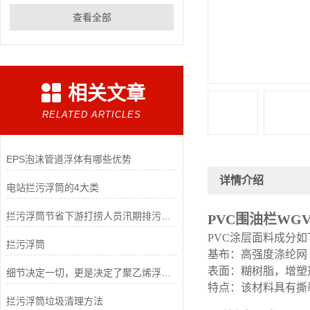
查看全部
相关文章
RELATED ARTICLES
EPS泡沫管道浮体有哪些优势
详情介绍
电站拦污浮筒的4大类
拦污浮筒节省下游打捞人员汛期排污水上作业强度
PVC围油栏WGV
PVC涂层面料成分如
拦污浮筒
基布：高强度涤纶网
表面：糊树脂，增塑
细节决定一切，更是决定了聚乙烯浮体在海上输沙的施工效率
特点：该材料具有撕
拦污浮筒垃圾清理方法