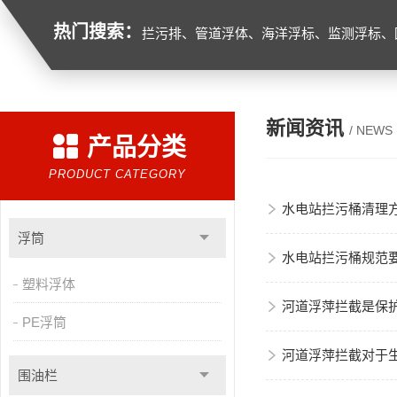
热门搜索：
拦污排、管道浮体、海洋浮标、监测浮标、
新闻资讯
/ NEWS
产品分类
PRODUCT CATEGORY
水电站拦污桶清理
浮筒
水电站拦污桶规范
塑料浮体
河道浮萍拦截是保
PE浮筒
河道浮萍拦截对于
围油栏