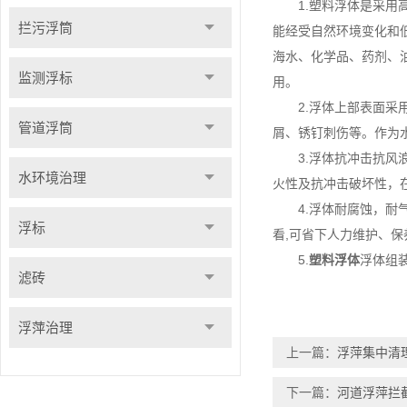
1.塑料浮体是采用高
拦污浮筒
能经受自然环境变化和
海水、化学品、药剂、
监测浮标
用。
2.浮体上部表面采用
管道浮筒
屑、锈钉刺伤等。作为
3.浮体抗冲击抗风浪
水环境治理
火性及抗冲击破坏性，
4.浮体耐腐蚀，耐气
浮标
看,可省下人力维护、
5.
塑料浮体
浮体组
滤砖
浮萍治理
上一篇：
浮萍集中清
下一篇：
河道浮萍拦