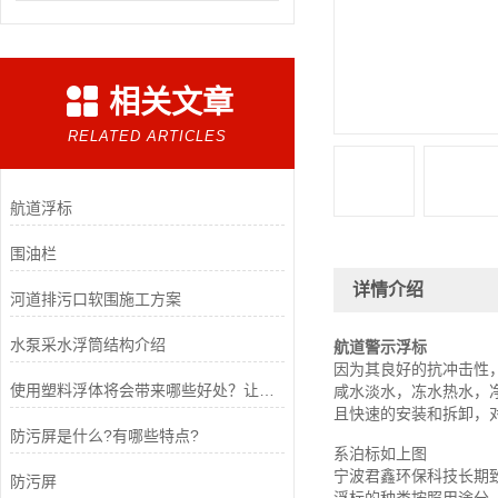
相关文章
RELATED ARTICLES
航道浮标
围油栏
详情介绍
河道排污口软围施工方案
水泵采水浮筒结构介绍
航道警示浮标
因为其良好的抗冲击性
使用塑料浮体将会带来哪些好处？让我们一起来看看
咸水淡水，冻水热水，
且快速的安装和拆卸，
防污屏是什么?有哪些特点?
系泊标如上图
宁波君鑫环保科技长期
防污屏