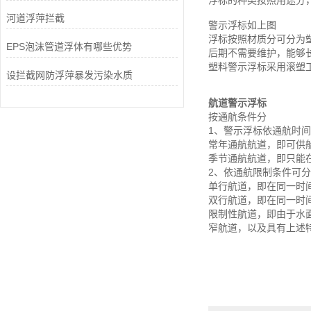
浮标的种类按照用途分
河道浮萍拦截
警示浮标如上图
浮标按照材质分可分为
EPS泡沫管道浮体有哪些优势
后期不需要维护，能够
塑料警示浮标采用滚塑
设拦截网防浮萍暴发污染水质
航道警示浮标
按通航条件分
1、警示浮标依通航时
常年通航航道，即可供
季节通航航道，即只能在
2、依通航限制条件可
单行航道，即在同一时
双行航道，即在同一时
限制性航道，即由于水
窄航道，以及具有上述