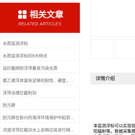
相关文章
RELATED ARTICLES
水质监测浮标
水质监测浮标的8大特点
设拦截网防浮萍暴发污染水质
详情介绍
聚乙烯浮体富有足够的耐性、硬度，能经受自然环境改变和低温侵袭
浮萍治理拦截利剑
防污屏
防污屏在新兴的海洋环境保护中起到了重要的作用
本监测浮标可以实现视
河道浮萍拦截对水上杂物垃圾进行隔离打捞，提高工作效率和清理效果
阳辐射等。数据采集模块