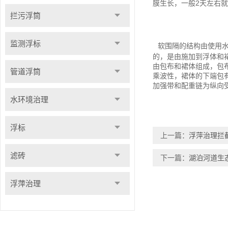
膜生长，一般2天左右
拦污浮筒
监测浮标
软围隔
的结构由使用
的，是由施加到浮体和
由包布和裙体组成，包
管道浮筒
乘波性，裙体的下端包
加强带和配重链为纵向
水环境治理
浮标
上一篇：
浮萍治理拦
滤砖
下一篇：
湖泊河道生
浮萍治理