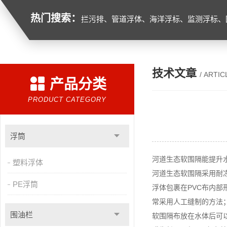
热门搜索：
拦污排、管道浮体、海洋浮标、监测浮标、
技术文章
/ ARTIC
产品分类
PRODUCT CATEGORY
浮筒
河道生态软围隔能提升
塑料浮体
河道生态软围隔采用耐冻
PE浮筒
浮体包裹在PVC布内
常采用人工缝制的方法
围油栏
软围隔布放在水体后可