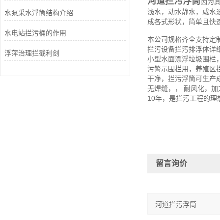
河道拦污浮筒
因为
浅水，动水静水，咸水
水泵采水浮筒结构介绍
成各式形状，简单且快
水电站拦污桶的作用
本公司规格齐全支持定
拦污设备拦污排浮体详
浮萍治理拦截利剑
小型水面漂浮垃圾围栏
污警示围栏用，养殖区
干净，拦污浮筒可生产
无焊缝，， 耐风化，
10年，是拦污工程的理
留言询价