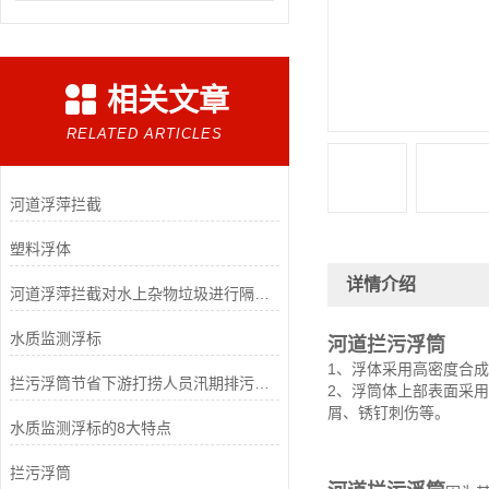
相关文章
RELATED ARTICLES
河道浮萍拦截
塑料浮体
详情介绍
河道浮萍拦截对水上杂物垃圾进行隔离打捞，提高工作效率和清理效果
水质监测浮标
河道拦污浮筒
1、浮体采用高密度合
拦污浮筒节省下游打捞人员汛期排污水上作业强度
2、浮筒体上部表面采
屑、锈钉刺伤等。
水质监测浮标的8大特点
拦污浮筒